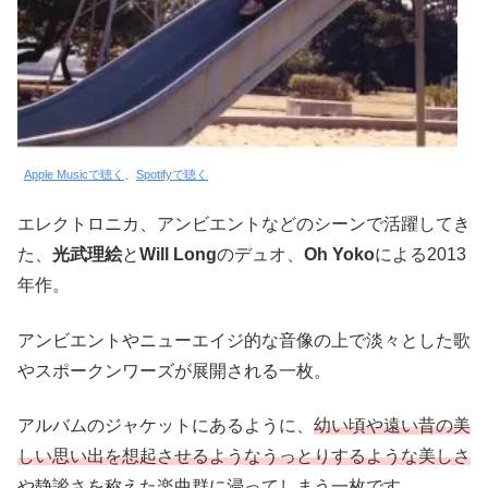
Apple Musicで聴く
、
Spotifyで聴く
エレクトロニカ、アンビエントなどのシーンで活躍してき
た、
光武理絵
と
Will Long
のデュオ、
Oh Yoko
による2013
年作。
アンビエントやニューエイジ的な音像の上で淡々とした歌
やスポークンワーズが展開される一枚。
アルバムのジャケットにあるように、
幼い頃や遠い昔の美
しい思い出を想起させるようなうっとりするような美しさ
や静謐さを称えた楽曲群に浸ってしまう一枚
です。