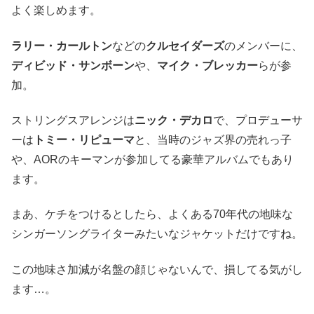
よく楽しめます。
ラリー・カールトン
などの
クルセイダーズ
のメンバーに、
ディビッド・サンボーン
や、
マイク・ブレッカー
らが参
加。
ストリングスアレンジは
ニック・デカロ
で、プロデューサ
ーは
トミー・リピューマ
と、当時のジャズ界の売れっ子
や、AORのキーマンが参加してる豪華アルバムでもあり
ます。
まあ、ケチをつけるとしたら、よくある70年代の地味な
シンガーソングライターみたいなジャケットだけですね。
この地味さ加減が名盤の顔じゃないんで、損してる気がし
ます…。