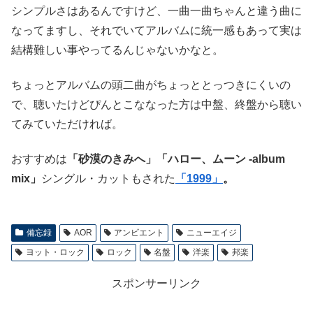
シンプルさはあるんですけど、一曲一曲ちゃんと違う曲に
なってますし、それでいてアルバムに統一感もあって実は
結構難しい事やってるんじゃないかなと。
ちょっとアルバムの頭二曲がちょっととっつきにくいの
で、聴いたけどぴんとこななった方は中盤、終盤から聴い
てみていただければ。
おすすめは
「砂漠のきみへ」「ハロー、ムーン -album
mix」
シングル・カットもされた
「1999」
。
備忘録
AOR
アンビエント
ニューエイジ
ヨット・ロック
ロック
名盤
洋楽
邦楽
スポンサーリンク