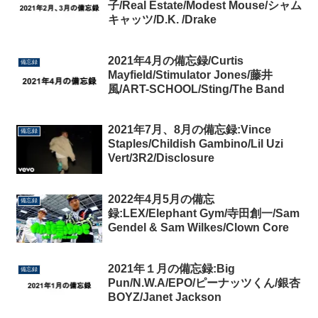
子/Real Estate/Modest Mouse/シャム
キャッツ/D.K. /Drake
2021年4月の備忘録/Curtis
備忘録
Mayfield/Stimulator Jones/藤井
風/ART-SCHOOL/Sting/The Band
2021年7月、8月の備忘録:Vince
備忘録
Staples/Childish Gambino/Lil Uzi
Vert/3R2/Disclosure
2022年4月5月の備忘
備忘録
録:LEX/Elephant Gym/寺田創一/Sam
Gendel & Sam Wilkes/Clown Core
2021年１月の備忘録:Big
備忘録
Pun/N.W.A/EPO/ピーナッツくん/銀杏
BOYZ/Janet Jackson