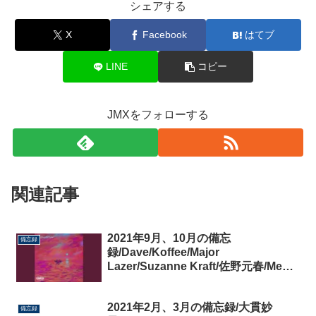
シェアする
X
Facebook
はてブ
LINE
コピー
JMXをフォローする
関連記事
2021年9月、10月の備忘
備忘録
録/Dave/Koffee/Major
Lazer/Suzanne Kraft/佐野元春/Men I
Trust
2021年2月、3月の備忘録/大貫妙
備忘録