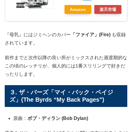
Amazon
楽天市場
『母乳』にはジミヘンのカバー
「ファイア」(Fire)
も収録
されています。
前作までと次作以降の良い所がミックスされた過渡期的な
この頃のレッチリが、個人的には1番スリリングで好きだ
ったりします。
３. ザ・バーズ「マイ・バック・ペイジ
ズ」(The Byrds “My Back Pages”)
原曲：
ボブ・ディラン (Bob Dylan)