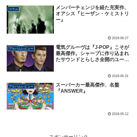
メンバーチェンジを経た充実作、
コラム
オアシス『ヒーザン・ケミストリ
ー』
2018.06.27
電気グルーヴは『J-POP』こそが
アルバムレビュー
最高傑作。シャープに作り込まれ
たサウンドとらしさ全開のユーモ
アのバランスが取れた名盤。
2018.05.31
スーパーカー最高傑作、名盤
アルバムレビュー
『ANSWER』
2018.05.12
スポンサーリンク