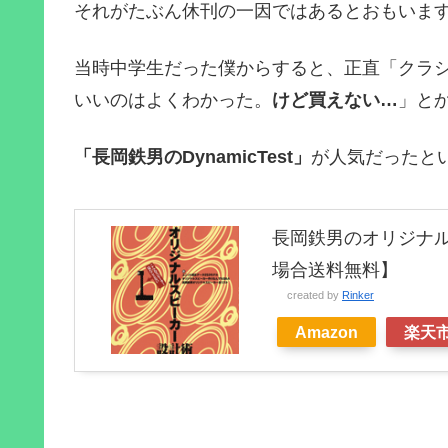
それがたぶん休刊の一因ではあるとおもいま
当時中学生だった僕からすると、正直「クラ
いいのはよくわかった。
けど買えない…
」と
「長岡鉄男のDynamicTest」
が人気だったと
長岡鉄男のオリジナ
場合送料無料】
created by
Rinker
Amazon
楽天