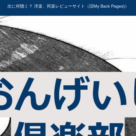
次に何聴く？ 洋楽、邦楽レビューサイト（旧My Back Pages)）