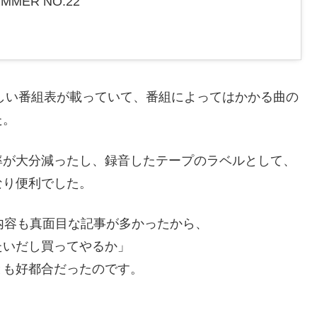
MMER NO.22
は詳しい番組表が載っていて、番組によってはかかる曲の
た。
率が大分減ったし、録音したテープのラベルとして、
なり便利でした。
、内容も真面目な記事が多かったから、
たいだし買ってやるか」
とも好都合だったのです。