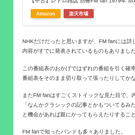
【中古】レトロ雑誌 別冊FM fan 1979年 SU
Amazon
楽天市場
NHKだけだったと思いますが、FM fanに
内容がすでに発表されているものもありまし
この番組表のおかげではずれの番組を引く確
番組表をそのまま切り取って張ったりしてか
またFM fanはすごくストイックな見た目で
「なんかクラシックの記事とかもついてるみ
と機会があれば親にかってもらえたりするこ
FM fanで知ったバンドも多々ありました。