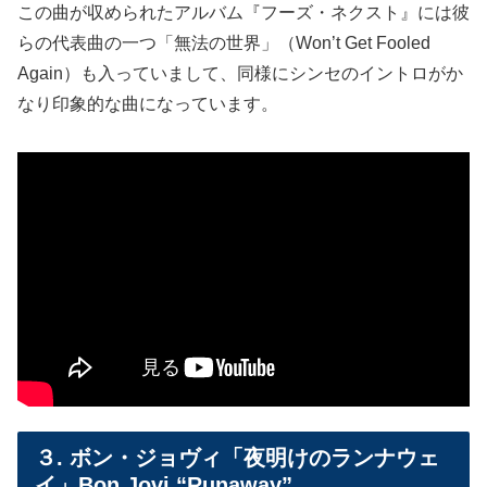
この曲が収められたアルバム『フーズ・ネクスト』には彼
らの代表曲の一つ「無法の世界」（Won’t Get Fooled
Again）も入っていまして、同様にシンセのイントロがか
なり印象的な曲になっています。
３. ボン・ジョヴィ「夜明けのランナウェ
イ」Bon Jovi “Runaway”