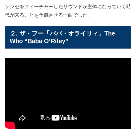
シンセをフィーチャーしたサウンドが主体になっていく時
代が来ることを予感させる一曲でした。
２. ザ・フー「ババ・オライリィ」The
Who “Baba O’Riley”