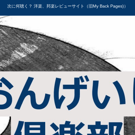
次に何聴く？ 洋楽、邦楽レビューサイト（旧My Back Pages)）