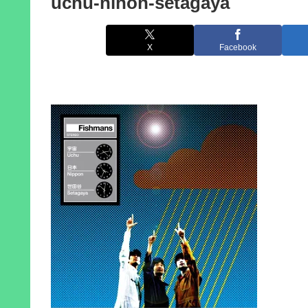
uchu-nihon-setagaya
X
Facebook