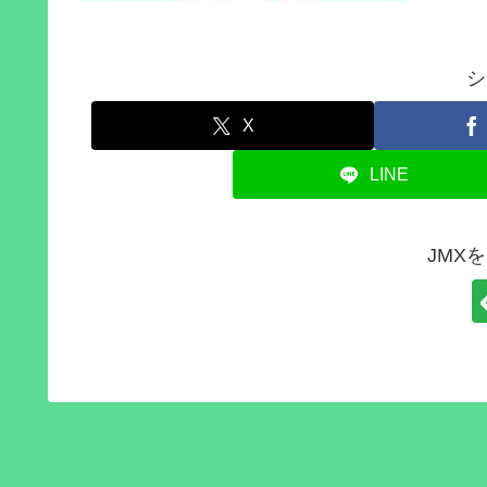
シ
X
LINE
JMX