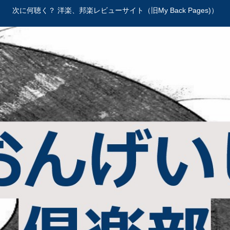
次に何聴く？ 洋楽、邦楽レビューサイト（旧My Back Pages)）