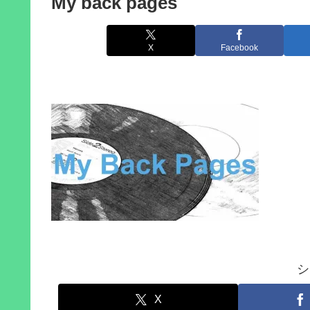
My back pages
X
Facebook
シ
X